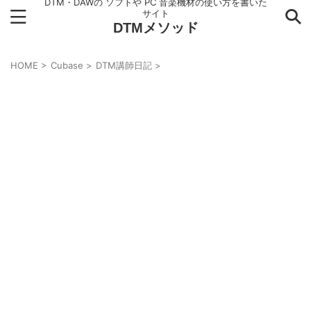
DTM・DAWの ソフトや PC 音楽機材の使い方を書いた
サイト
DTMメソッド
HOME
>
Cubase
>
DTM講師日記
>