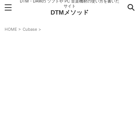
DTM・DAWの ソフトや PC 音楽機材の使い方を書いた
サイト
DTMメソッド
HOME
>
Cubase
>