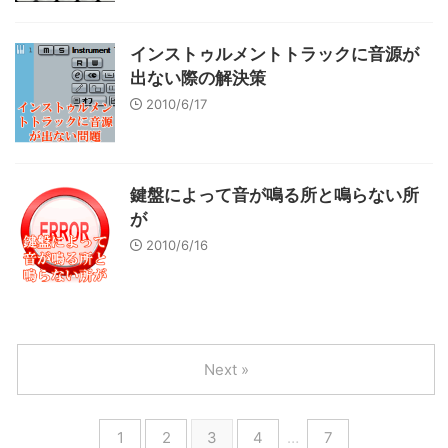
インストゥルメントトラックに音源が
出ない際の解決策
2010/6/17
鍵盤によって音が鳴る所と鳴らない所
が
2010/6/16
Next »
1
2
3
4
…
7