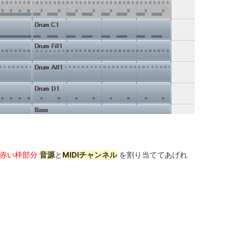
赤い枠部分
音源
と
MIDIチャンネル
を割り当ててあげれ