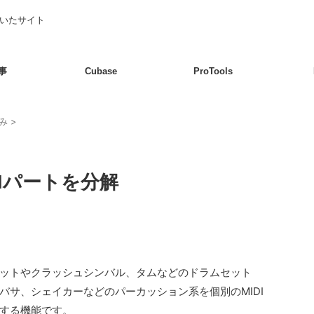
書いたサイト
事
Cubase
ProTools
込み
>
DIパートを分解
ットやクラッシュシンバル、タムなどのドラムセット
バサ、シェイカーなどのパーカッション系を個別のMIDI
する機能です。