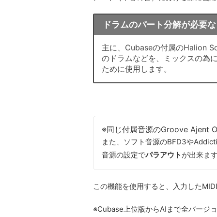
ドラムのパート分解が必要な
主に、Cubaseの付属のHalion 
のドラムなどを、ミックスの為に
ために使用します。
※同じ付属音源のGroove Ajent 
また、ソフト音源のBFD3やAddictive
音源の設定で
パラアウト
が出来ま
この機能を使用すると、入力したMI
※Cubase上位版からAIまで全バージ