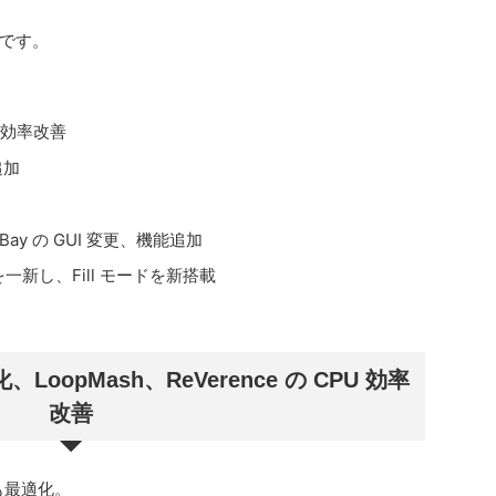
です。
PU 効率改善
追加
ay の GUI 変更、機能追加
一新し、Fill モードを新搭載
oopMash、ReVerence の CPU 効率
改善
も最適化。