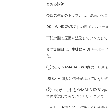
とおる講師
今回の生徒のトラブルは、結論から言
QS（WINDOWS７）の再インスト
下記の順で原因を追及していきまして
まず１回目は、生徒にMIDIキーボ
た。
①つが、YAMAHA KX61内の、US
USBとMIDI共に信号が流れていな
②つめが、これもYAMAHA KX6
て再度試してみて頂くということでし
しかし、上記を試して頂いても状況は