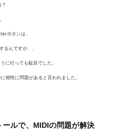
ては？
。
terボタンは、
反応するんですが、、
ように行っても駄目でした。
X61に相性に問題があると言われました。
ールで、MIDIの問題が解決