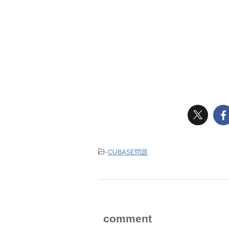
-
CUBASE問題
comment