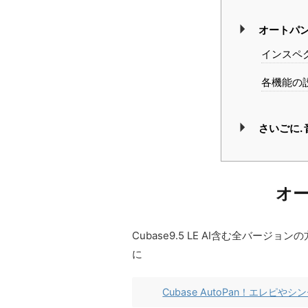
オートパ
インスペ
各機能の
さいごに.
オ
Cubase9.5 LE AI含む全バージ
に
Cubase AutoPan！エレピ