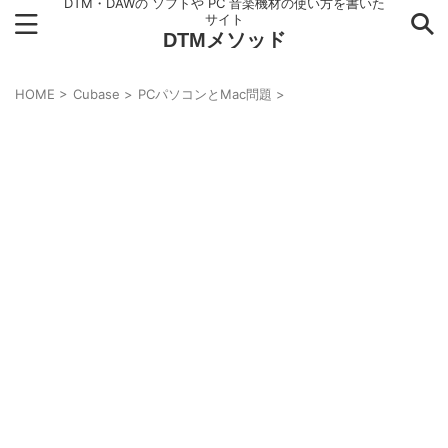
DTM・DAWの ソフトや PC 音楽機材の使い方を書いた
サイト
DTMメソッド
HOME
>
Cubase
>
PCパソコンとMac問題
>